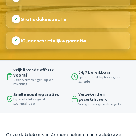
✓
Gratis dakinspectie
✓
10 jaar schriftelijke garantie
Vrijblijvende offerte
24/7 bereikbaar
vooraf
Spoeddienst bij lekkage en
Geen verrassingen op de
schade
rekening
Verzekerd en
Snelle noodreparaties
gecertificeerd
Bij acute lekkage of
stormschade
Veilig en volgens de regels
Onze dakdekkers in Arnhem helpen u bij daklekkage,