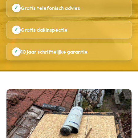
✓
Gratis telefonisch advies
✓
Gratis dakinspectie
✓
10 jaar schriftelijke garantie