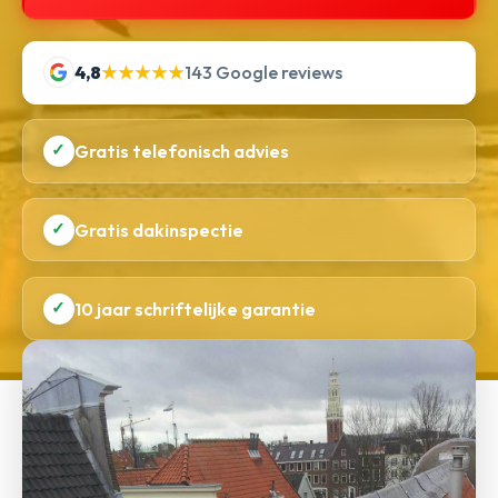
4,8
★★★★★
143 Google reviews
✓
Gratis telefonisch advies
✓
Gratis dakinspectie
✓
10 jaar schriftelijke garantie