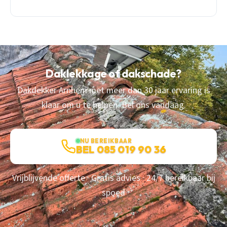
Daklekkage of dakschade?
Dakdekker Arnhem met meer dan 30 jaar ervaring is
klaar om u te helpen. Bel ons vandaag.
NU BEREIKBAAR
BEL 085 019 90 36
Vrijblijvende offerte · Gratis advies · 24/7 bereikbaar bij
spoed