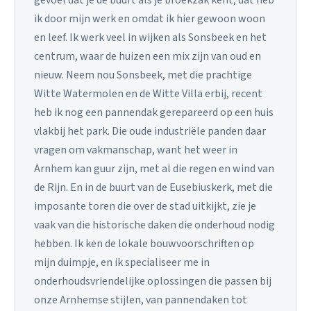
gevoel dat je de buurt als je broekzak kent, dat heb
ik door mijn werk en omdat ik hier gewoon woon
en leef. Ik werk veel in wijken als Sonsbeek en het
centrum, waar de huizen een mix zijn van oud en
nieuw. Neem nou Sonsbeek, met die prachtige
Witte Watermolen en de Witte Villa erbij, recent
heb ik nog een pannendak gerepareerd op een huis
vlakbij het park. Die oude industriële panden daar
vragen om vakmanschap, want het weer in
Arnhem kan guur zijn, met al die regen en wind van
de Rijn. En in de buurt van de Eusebiuskerk, met die
imposante toren die over de stad uitkijkt, zie je
vaak van die historische daken die onderhoud nodig
hebben. Ik ken de lokale bouwvoorschriften op
mijn duimpje, en ik specialiseer me in
onderhoudsvriendelijke oplossingen die passen bij
onze Arnhemse stijlen, van pannendaken tot