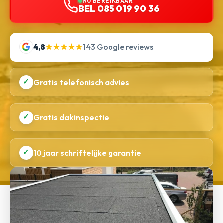
NU BEREIKBAAR
BEL 085 019 90 36
4,8
★★★★★
143 Google reviews
✓
Gratis telefonisch advies
✓
Gratis dakinspectie
✓
10 jaar schriftelijke garantie