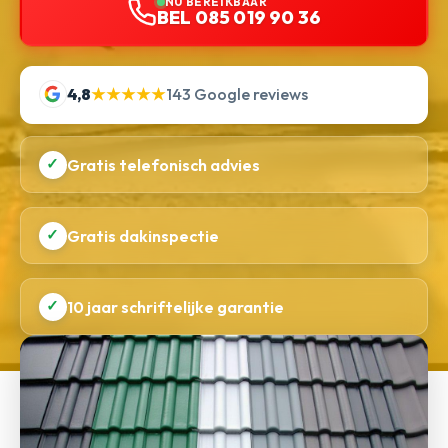
NU BEREIKBAAR
BEL 085 019 90 36
4,8
★★★★★
143 Google reviews
✓
Gratis telefonisch advies
✓
Gratis dakinspectie
✓
10 jaar schriftelijke garantie