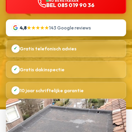
NU BEREIKBAAR
BEL 085 019 90 36
4,8
★★★★★
143 Google reviews
✓
Gratis telefonisch advies
✓
Gratis dakinspectie
✓
10 jaar schriftelijke garantie