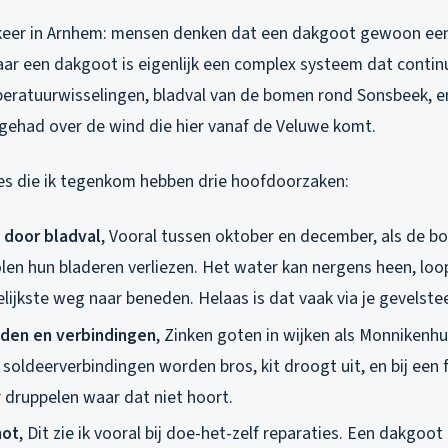
p keer in Arnhem: mensen denken dat een dakgoot gewoon een
ar een dakgoot is eigenlijk een complex systeem dat contin
peratuurwisselingen, bladval van de bomen rond Sonsbeek, 
 gehad over de wind die hier vanaf de Veluwe komt.
s die ik tegenkom hebben drie hoofdoorzaken:
 door bladval
, Vooral tussen oktober en december, als de b
en hun bladeren verliezen. Het water kan nergens heen, loop
lijkste weg naar beneden. Helaas is dat vaak via je gevelste
den en verbindingen
, Zinken goten in wijken als Monnikenhu
 soldeerverbindingen worden bros, kit droogt uit, en bij een f
r druppelen waar dat niet hoort.
hot
, Dit zie ik vooral bij doe-het-zelf reparaties. Een dakgo