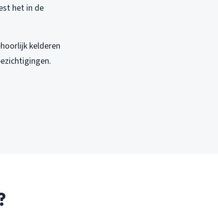
est het in de
oorlijk kelderen
bezichtigingen.
?