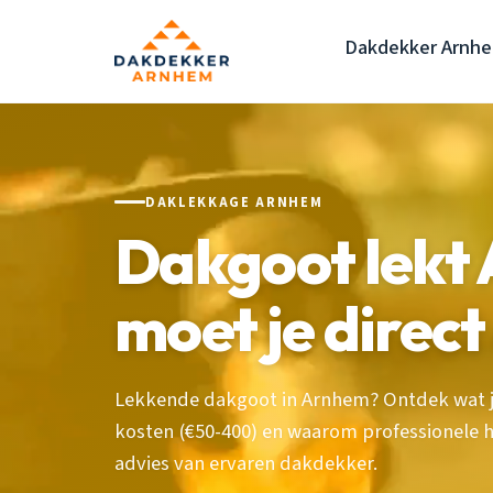
Dakdekker Arnh
DAKLEKKAGE ARNHEM
Dakgoot lekt
moet je direc
Lekkende dakgoot in Arnhem? Ontdek wat je
kosten (€50-400) en waarom professionele hul
advies van ervaren dakdekker.