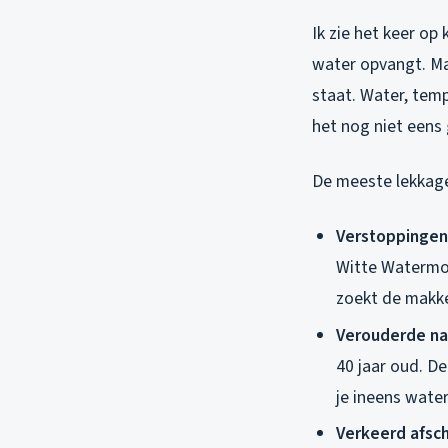
Ik zie het keer o
water opvangt. Ma
staat. Water, tem
het nog niet eens
De meeste lekkage
Verstoppingen
Witte Watermol
zoekt de makke
Verouderde na
40 jaar oud. De
je ineens wate
Verkeerd afsc