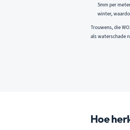
5mm per meter a
winter, waardo
Trouwens, die WOZ
als waterschade ni
Hoe herk