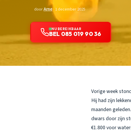
door
Arne
· 1 december 2025
NU BEREIKBAAR
BEL 085 019 90 36
Vorige week stond 
Hij had zijn lekk
maanden geleden. 
dwars door zijn s
€1.800 voor waters