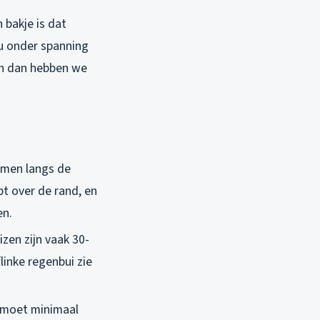
 bakje is dat
u onder spanning
en dan hebben we
omen langs de
t over de rand, en
en.
izen zijn vaak 30-
linke regenbui zie
ot moet minimaal