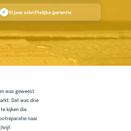
✓
10 jaar schriftelijke garantie
slim was geweest.
arkt. Dat was drie
e kijken die
ootreparatie naar
rijf.