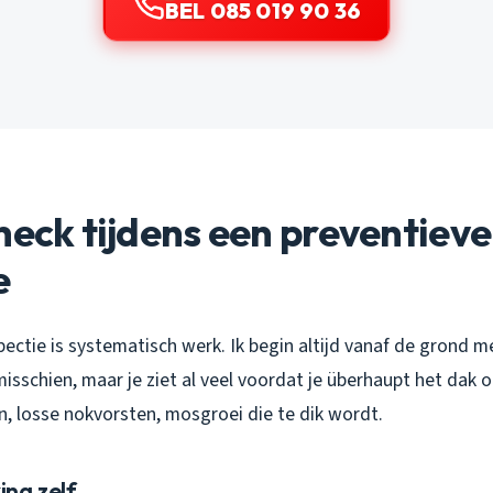
BEL 085 019 90 36
heck tijdens een preventieve
e
ctie is systematisch werk. Ik begin altijd vanaf de grond met
isschien, maar je ziet al veel voordat je überhaupt het dak o
, losse nokvorsten, mosgroei die te dik wordt.
ng zelf