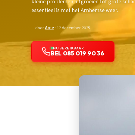
kleine problemen uitgroeien tot grote scha
essentieel is met het Arnhemse weer.
door
Arne
· 12 december 2025
NU BEREIKBAAR
BEL 085 019 90 36