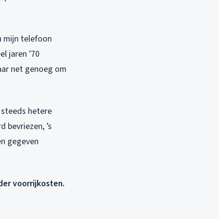
 mijn telefoon
l jaren ’70
maar net genoeg om
n steeds hetere
d bevriezen, ’s
een gegeven
der voorrijkosten.