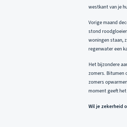
westkant van je hu
Vorige maand dece
stond roodgloeiend
woningen staan, z
regenwater een ka
Het bijzondere aan
zomers. Bitumen op
zomers opwarmen t
moment geeft het
Wil je zekerheid 