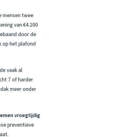
ze mensen twee
kening van €4.200
gebaand door de
k op het plafond
de vaak al
cht 7 of harder
e dak meer onder
emen vroegtijdig
oe preventieve
aat.