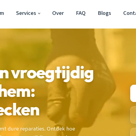
em
Services
Over
FAQ
Blogs
Cont
 vroegtijdig
nhem:
ecken
mt dure reparaties. Ontdek hoe