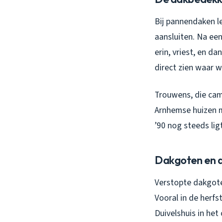
Bij pannendaken le
aansluiten. Na ee
erin, vriest, en da
direct zien waar w
Trouwens, die came
Arnhemse huizen me
’90 nog steeds ligt
Dakgoten en 
Verstopte dakgote
Vooral in de herfs
Duivelshuis in het