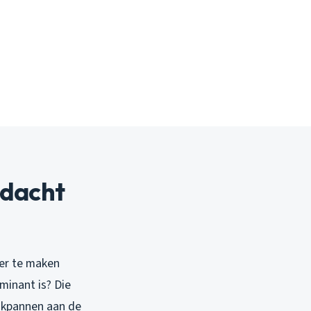
dacht
ier te maken
inant is? Die
dakpannen aan de