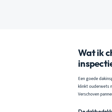
Wat ik c
inspecti
Een goede dakinspe
klinkt ouderwets m
Verschoven pannen
De dakbedekki