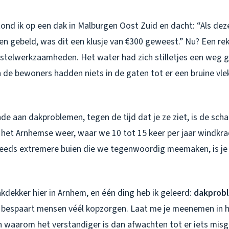
ond ik op een dak in Malburgen Oost Zuid en dacht: “Als de
en gebeld, was dit een klusje van €300 geweest.” Nu? Een re
stelwerkzaamheden. Het water had zich stilletjes een weg 
 de bewoners hadden niets in de gaten tot er een bruine vle
nde aan dakproblemen, tegen de tijd dat je ze ziet, is de scha
 het Arnhemse weer, waar we 10 tot 15 keer per jaar windkra
 steeds extremere buien die we tegenwoordig meemaken, is j
dakdekker hier in Arnhem, en één ding heb ik geleerd:
dakprobl
bespaart mensen véél kopzorgen. Laat me je meenemen in h
n waarom het verstandiger is dan afwachten tot er iets misg