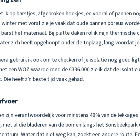
t ik op barstjes, afgebroken hoekjes, en vooral of pannen n
n winter met vorst zie je vaak dat oude pannen poreus worde
n barst het materiaal. Bij platte daken rol ik mijn thermische 
ater zich heeft opgehoopt onder de toplaag, lang voordat je
ra gebruik ik ook om te checken of je isolatie nog goed ligt.
t een WOZ-waarde rond de €336.000 zie ik dat de isolatie ui
. Die heeft z’n beste tijd vaak gehad.
afvoer
n zijn verantwoordelijk voor minstens 40% van de lekkages 
t, met al die bladeren van de bomen langs het Sonsbeekpark o
 centrum. Water dat niet weg kan, zoekt een andere route. En