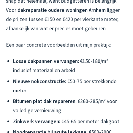
snap dat helemaal, want budgetteren is belangrijk.
Voor
dakreparatie oudere woningen Arnhem
liggen
de prijzen tussen €150 en €420 per vierkante meter,
afhankelijk van wat er precies moet gebeuren.
Een paar concrete voorbeelden uit mijn praktijk:
Losse dakpannen vervangen:
€150-180/m²
inclusief materiaal en arbeid
Nieuwe nokconstructie:
€50-75 per strekkende
meter
Bitumen plat dak repareren:
€260-285/m² voor
volledige vernieuwing
Zinkwerk vervangen:
€45-65 per meter dakgoot
Noodreparatie bij acute lekkage:
€500-2000