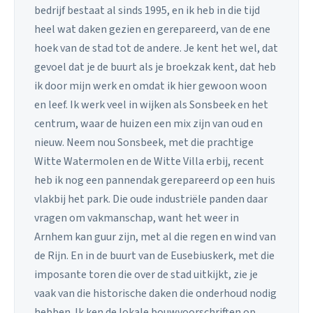
bedrijf bestaat al sinds 1995, en ik heb in die tijd
heel wat daken gezien en gerepareerd, van de ene
hoek van de stad tot de andere. Je kent het wel, dat
gevoel dat je de buurt als je broekzak kent, dat heb
ik door mijn werk en omdat ik hier gewoon woon
en leef. Ik werk veel in wijken als Sonsbeek en het
centrum, waar de huizen een mix zijn van oud en
nieuw. Neem nou Sonsbeek, met die prachtige
Witte Watermolen en de Witte Villa erbij, recent
heb ik nog een pannendak gerepareerd op een huis
vlakbij het park. Die oude industriële panden daar
vragen om vakmanschap, want het weer in
Arnhem kan guur zijn, met al die regen en wind van
de Rijn. En in de buurt van de Eusebiuskerk, met die
imposante toren die over de stad uitkijkt, zie je
vaak van die historische daken die onderhoud nodig
hebben. Ik ken de lokale bouwvoorschriften op