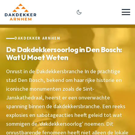
DAKDEKKER ARNHEM
De Dakdekkersoorlog in Den Bosch:
Wat U Moet Weten
Onrust in de Dakdekkersbranche In de prachtige
stad Den Bosch, bekend om haar rijke historie en
iconische monumenten zoals de Sint-
Janskathedraal, heerst er een onverwachte
spanning binnen de dakdekkersbranche. Een reeks
explosies en sabotageacties heeft geleid tot wat
sommigen de ‘dakdekkersoorlog’ noemen. Dit
onrustbarende fenomeen heeft niet alleen de lokale