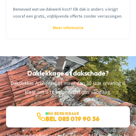
Benieuwd wat uw dakwerk kost? Elk dak is anders: u krijgt
vooraf een gratis, vrijblijvende offerte zonder verrassingen.
Meer informatie
Daklekkage of dakschade?
Dakdekker Arnhem met meer dan 30 jaar ervaring is
klaar om u te helpen. Bel ons vandaag.
NU BEREIKBAAR
BEL 085 019 90 36
Vrijblijvende offerte · Gratis advies · 24/7 bereikbaar bij