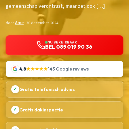
gemeenschap verontrust, maar zet ook […]
door
Arne
· 30 december 2024
NU BEREIKBAAR
BEL 085 019 90 36
4,8
★★★★★
143 Google reviews
✓
Gratis telefonisch advies
✓
Gratis dakinspectie