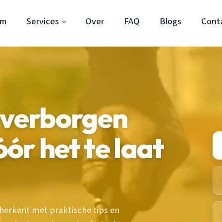
em
Services
Over
FAQ
Blogs
Cont
 verborgen
ór het te laat
herkent met praktische tips en