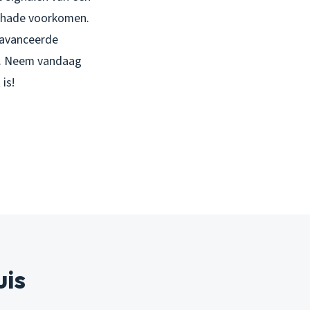
schade voorkomen.
eavanceerde
n. Neem vandaag
is!
uis