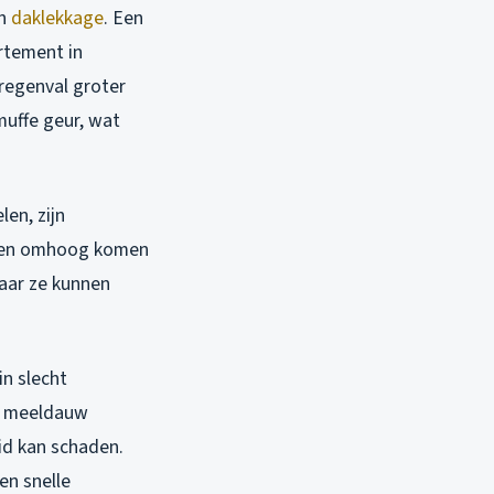
en
daklekkage
. Een
rtement in
 regenval groter
uffe geur, wat
en, zijn
oeren omhoog komen
maar ze kunnen
n slecht
en meeldauw
id kan schaden.
en snelle