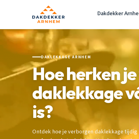
Dakdekker Arnh
DAKLEKKAGE ARNHEM
Hoe herken je
daklekkage vó
is?
Ontdek hoe je verborgen daklekkage tijdig 