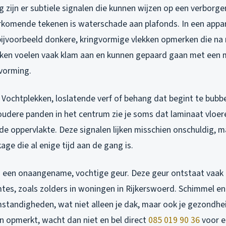
g zijn er subtiele signalen die kunnen wijzen op een verborg
komende tekenen is waterschade aan plafonds. In een appa
 bijvoorbeeld donkere, kringvormige vlekken opmerken die na
ken voelen vaak klam aan en kunnen gepaard gaan met een m
vorming.
Vochtplekken, loslatende verf of behang dat begint te bubbel
 oudere panden in het centrum zie je soms dat laminaat vl
de oppervlakte. Deze signalen lijken misschien onschuldig, 
age die al enige tijd aan de gang is.
s een onaangename, vochtige geur. Deze geur ontstaat vaak i
mtes, zoals zolders in woningen in Rijkerswoerd. Schimmel 
mstandigheden, wat niet alleen je dak, maar ook je gezondhe
en opmerkt, wacht dan niet en bel direct
085 019 90 36
voor e