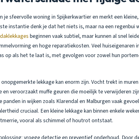
t in je sfeervolle woning in Spijkerkwartier en merkt een kleine
rste instantie denk je dat het niets is, maar na een regenbui 
daklekkages
beginnen vaak subtiel, maar kunnen al snel leid
mmelvorming en hoge reparatiekosten. Veel huiseigenaren 
s op als het te laat is, met gevolgen voor zowel hun porte
 onopgemerkte lekkage kan enorm zijn. Vocht trekt in muren 
e en veroorzaakt muffe geuren die moeilijk te verwijderen zijn
 panden in wijken zoals Klarendal en Malburgen vaak gevoeli
lertheid cruciaal. Een kleine lekkage kan binnen enkele weke
tmerrie, vooral als schimmel of houtrot ontstaat.
 oplossing: vroege detectie en preventief onderhoud. Door d