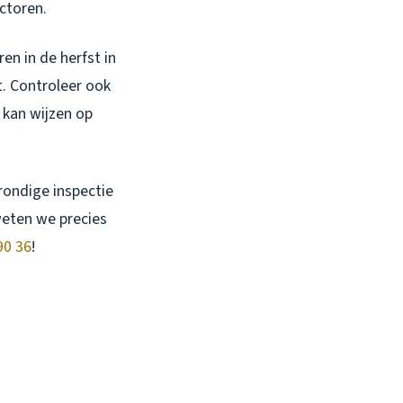
actoren.
en in de herfst in
. Controleer ook
 kan wijzen op
grondige inspectie
weten we precies
90 36
!