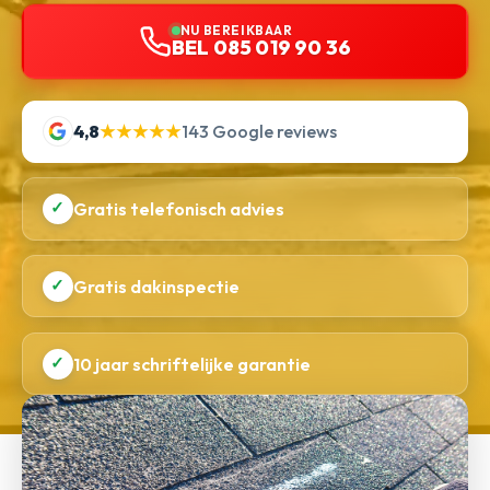
NU BEREIKBAAR
BEL 085 019 90 36
4,8
★★★★★
143 Google reviews
✓
Gratis telefonisch advies
✓
Gratis dakinspectie
✓
10 jaar schriftelijke garantie