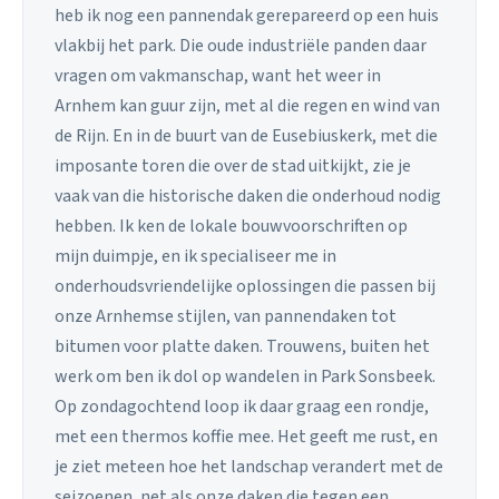
heb ik nog een pannendak gerepareerd op een huis
vlakbij het park. Die oude industriële panden daar
vragen om vakmanschap, want het weer in
Arnhem kan guur zijn, met al die regen en wind van
de Rijn. En in de buurt van de Eusebiuskerk, met die
imposante toren die over de stad uitkijkt, zie je
vaak van die historische daken die onderhoud nodig
hebben. Ik ken de lokale bouwvoorschriften op
mijn duimpje, en ik specialiseer me in
onderhoudsvriendelijke oplossingen die passen bij
onze Arnhemse stijlen, van pannendaken tot
bitumen voor platte daken. Trouwens, buiten het
werk om ben ik dol op wandelen in Park Sonsbeek.
Op zondagochtend loop ik daar graag een rondje,
met een thermos koffie mee. Het geeft me rust, en
je ziet meteen hoe het landschap verandert met de
seizoenen, net als onze daken die tegen een