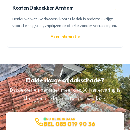
Kosten Dakdekker Arnhem
→
Benieuwd wat uw dakwerk kost? Elk dak is anders: u krijgt
vooraf een gratis, vrijblijvende offerte zonder verrassingen.
Meer informatie
Daklekkage of dakschade?
Dakdekker Arnhem met meer dan 30 jaar ervaring is
klaar om u te helpen. Bel ons vandaag.
NU BEREIKBAAR
BEL 085 019 90 36