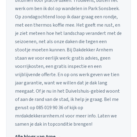
bitumen voor platte daken. Trouwens, buiten het
werk om ben ik dol op wandelen in Park Sonsbeek.
Op zondagochtend loop ik daar graag een rondje,
met een thermos koffie mee. Het geeft me rust, en
je ziet meteen hoe het landschap verandert met de
seizoenen, net als onze daken die tegen een
stootje moeten kunnen. Bij Dakdekker Arnhem
staan we voor eerlijk werk: gratis advies, geen
voorrijkosten, een gratis inspectie en een
vrijblijvende offerte. En op ons werk geven we tien
jaar garantie, want we willen dat je dak lang
meegaat. Of je nu in het Duivelshuis-gebied woont
of aan de rand van de stad, ik help je graag. Bel me
gerust op 085 019 90 36 of kijk op
mrdakdekkerarnhem.nl voor meer info. Laten we
samen je dak in topconditie brengen!
Alle blogs van Arne →