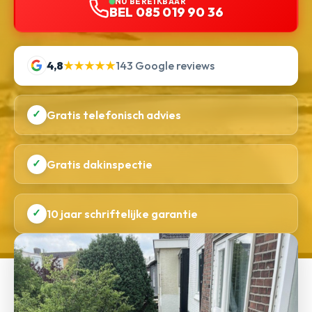
NU BEREIKBAAR
BEL 085 019 90 36
4,8
★★★★★
143 Google reviews
✓
Gratis telefonisch advies
✓
Gratis dakinspectie
✓
10 jaar schriftelijke garantie