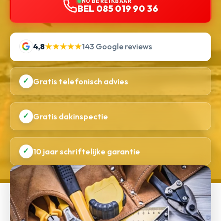
NU BEREIKBAAR
BEL 085 019 90 36
4,8
★★★★★
143 Google reviews
✓
Gratis telefonisch advies
✓
Gratis dakinspectie
✓
10 jaar schriftelijke garantie