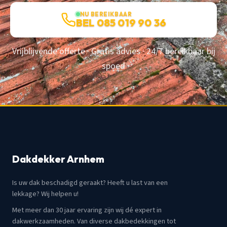
NU BEREIKBAAR
BEL 085 019 90 36
Vrijblijvende offerte · Gratis advies · 24/7 bereikbaar bij
spoed
Dakdekker Arnhem
Is uw dak beschadigd geraakt? Heeft u last van een
lekkage? Wij helpen u!
Met meer dan 30 jaar ervaring zijn wij dé expert in
dakwerkzaamheden. Van diverse dakbedekkingen tot