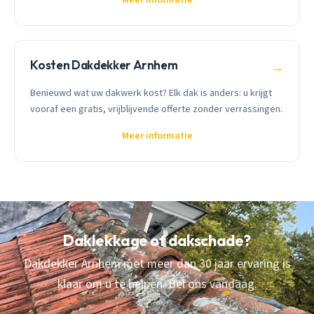
Meer informatie
Kosten Dakdekker Arnhem
→
Benieuwd wat uw dakwerk kost? Elk dak is anders: u krijgt
vooraf een gratis, vrijblijvende offerte zonder verrassingen.
Meer informatie
Daklekkage of dakschade?
Dakdekker Arnhem met meer dan 30 jaar ervaring is
klaar om u te helpen. Bel ons vandaag.