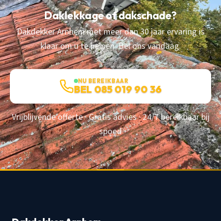
Daklekkage of dakschade?
Dakdekker Arnhem met meer dan 30 jaar ervaring is
klaar om u te helpen. Bel ons vandaag.
NU BEREIKBAAR
BEL 085 019 90 36
Vrijblijvende offerte · Gratis advies · 24/7 bereikbaar bij
spoed