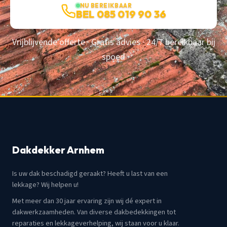
NU BEREIKBAAR
BEL 085 019 90 36
Vrijblijvende offerte · Gratis advies · 24/7 bereikbaar bij
spoed
Dakdekker Arnhem
Is uw dak beschadigd geraakt? Heeft u last van een
lekkage? Wij helpen u!
Met meer dan 30 jaar ervaring zijn wij dé expert in
dakwerkzaamheden. Van diverse dakbedekkingen tot
reparaties en lekkageverhelping, wij staan voor u klaar.