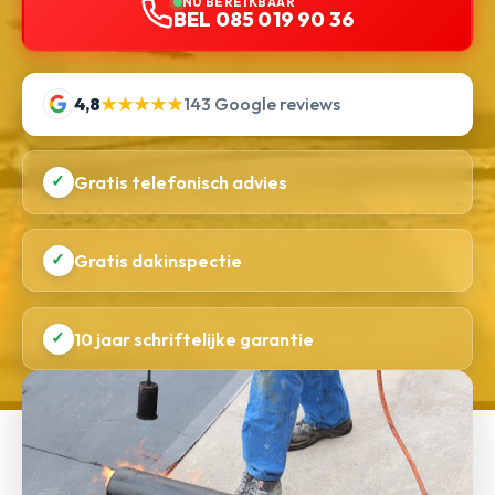
NU BEREIKBAAR
BEL 085 019 90 36
4,8
★★★★★
143 Google reviews
✓
Gratis telefonisch advies
✓
Gratis dakinspectie
✓
10 jaar schriftelijke garantie