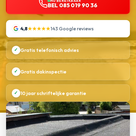
NU BEREIKBAAR
BEL 085 019 90 36
4,8
★★★★★
143 Google reviews
✓
Gratis telefonisch advies
✓
Gratis dakinspectie
✓
10 jaar schriftelijke garantie