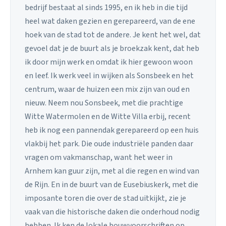
bedrijf bestaat al sinds 1995, en ik heb in die tijd
heel wat daken gezien en gerepareerd, van de ene
hoek van de stad tot de andere. Je kent het wel, dat
gevoel dat je de buurt als je broekzak kent, dat heb
ik door mijn werk en omdat ik hier gewoon woon
en leef. Ik werk veel in wijken als Sonsbeek en het
centrum, waar de huizen een mix zijn van oud en
nieuw. Neem nou Sonsbeek, met die prachtige
Witte Watermolen en de Witte Villa erbij, recent
heb ik nog een pannendak gerepareerd op een huis
vlakbij het park. Die oude industriële panden daar
vragen om vakmanschap, want het weer in
Arnhem kan guur zijn, met al die regen en wind van
de Rijn. En in de buurt van de Eusebiuskerk, met die
imposante toren die over de stad uitkijkt, zie je
vaak van die historische daken die onderhoud nodig
hebben. Ik ken de lokale bouwvoorschriften op